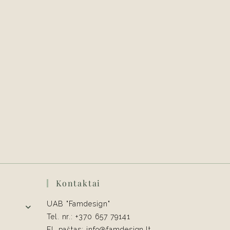
Kontaktai
UAB "Famdesign"
Tel. nr.: +370 657 79141
El. paštas: info@famdesign.lt