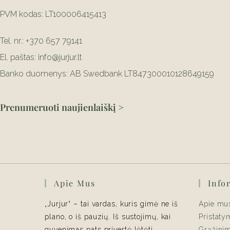
PVM kodas: LT100006415413
Tel. nr.: +370 657 79141
El. paštas: info@jurjur.lt
Banko duomenys: AB Swedbank LT847300010128649159
Prenumeruoti naujienlaiškį >
Apie Mus
Info
„Jurjur“ – tai vardas, kuris gimė ne iš
Apie mu
plano, o iš pauzių. Iš sustojimų, kai
Pristaty
gyvenimas pats privertė lėtėti,
Grąžini