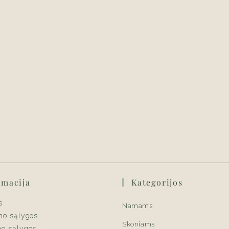
rmacija
Kategorijos
s
Namams
mo sąlygos
Skoniams
mo sąlygos