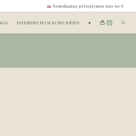
Nemokamas pristatymas nuo 60 €
IMAS
INTERJERO IR JAUKUMO IDĖJOS
♥
0