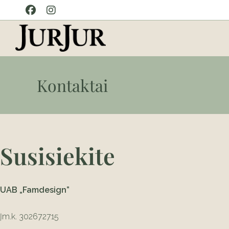
Kontaktai
Susisiekite
UAB „Famdesign”
Įm.k. 302672715