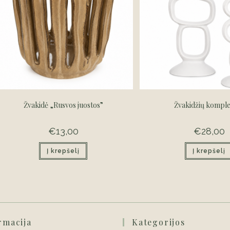
product
page
Žvakidė „Rusvos juostos”
Žvakidžių kompl
€
13,00
€
28,00
Į krepšelį
Į krepšelį
rmacija
Kategorijos