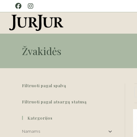
Skip
to
content
Žvakidės
Filtruoti pagal spalvą
Filtruoti pagal atsargų statusą
Kategorijos
Namams