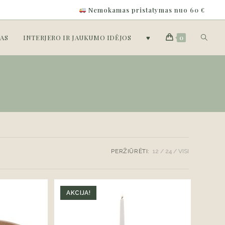
Nemokamas pristatymas nuo 60 €
Toggle
AS
INTERJERO IR JAUKUMO IDĖJOS
♥
0
website
search
PERŽIŪRĖTI:
12
24
VISI
AKCIJA!