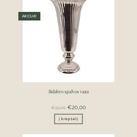
AKCIJA!
Sidabro spalvos vaza
Original
€
20,00
Current
€
35,00
price
price
was:
is:
Į krepšelį
€35,00.
€20,00.