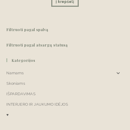
Į krepšelį
€18,00.
€10,00.
Filtruoti pagal spalvą
Filtruoti pagal atsargų statusą
Kategorijos
Namams
Skoniams
IŠPARDAVIMAS
INTERJERO IR JAUKUMO IDĖJOS
♥