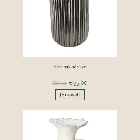
Keramikinė vaza
Original
€
35,00
Current
€
55,00
price
price
was:
is:
Į krepšelį
€55,00.
€35,00.