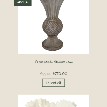
AKCIJA!
Prancūziško dizaino vaza
Original
€
70,00
Current
€
99,00
price
price
was:
is:
Į krepšelį
€99,00.
€70,00.