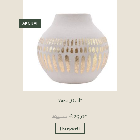
AKCIJA!
Vaza „Oval”
Original
€
29,00
Current
€
59,00
price
price
was:
is:
Į krepšelį
€59,00.
€29,00.