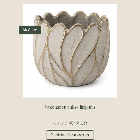
AKCIJA!
Vazonas su aukso linijomis
Original
€
12,00
Current
€
16,00
price
price
was:
is:
This
Pasirinkti savybes
€16,00.
€12,00.
product