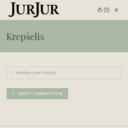
Skip
0
to
content
Krepšelis
KREPŠELIS DAR TUŠČIAS.
GRĮŽTI Į PARDUOTUVĘ