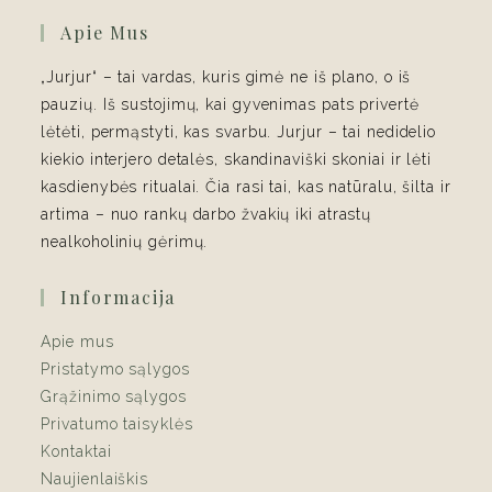
Apie Mus
„Jurjur“ – tai vardas, kuris gimė ne iš plano, o iš
pauzių. Iš sustojimų, kai gyvenimas pats privertė
lėtėti, permąstyti, kas svarbu. Jurjur – tai nedidelio
kiekio interjero detalės, skandinaviški skoniai ir lėti
kasdienybės ritualai. Čia rasi tai, kas natūralu, šilta ir
artima – nuo rankų darbo žvakių iki atrastų
nealkoholinių gėrimų.
Informacija
Apie mus
Pristatymo sąlygos
Grąžinimo sąlygos
Privatumo taisyklės
Kontaktai
Naujienlaiškis