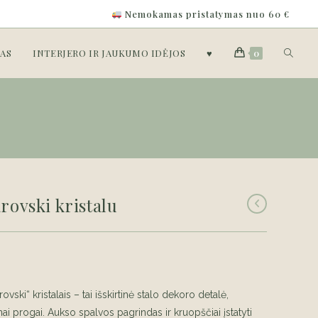
Nemokamas pristatymas nuo 60 €
Toggle
AS
INTERJERO IR JAUKUMO IDĖJOS
♥
0
website
search
rovski kristalu
ovski“ kristalais – tai išskirtinė stalo dekoro detalė,
nai progai. Aukso spalvos pagrindas ir kruopščiai įstatyti