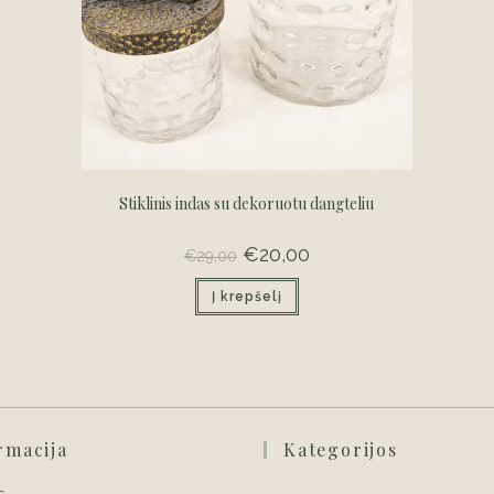
Stiklinis indas su dekoruotu dangteliu
Original
€
20,00
Current
€
29,00
price
price
was:
is:
Į krepšelį
€29,00.
€20,00.
rmacija
Kategorijos
s