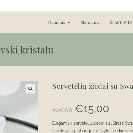
Namams
Skoniams
IŠPARDAVIM
vski kristalu
Servetėlių žiedai su Swa
€
15,00
Original
Current
€
20,00
price
price
was:
is:
€20,00.
€15,00.
Elegantiški servetėlių žiedai su „Strass Swar
suteiksianti prabangos ir švytėjimo kiekvie