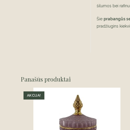
šilumos bei rafin
Šie
prabangūs ser
pradžiugins kiekvi
Panašūs produktai
AKCIJA!