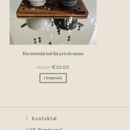
Marmuriniai indeliai prieskoniams
Original
€
10,00
Current
€
12,00
price
price
was:
is:
Į krepšelį
€12,00.
€10,00.
Kontaktai
UAB "Famdesign"