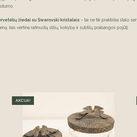
uotumo.
vetėlių žiedai su Swarovski kristalais
– tai ne tik praktiška stalo se
eną, kas vertina rafinuotą stilių, kokybę ir subtilų prabangos pojūtį.
AKCIJA!