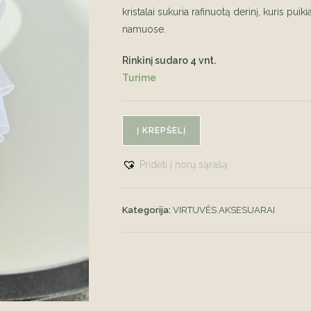
kristalai sukuria rafinuotą derinį, kuris puik
namuose.
Rinkinį sudaro 4 vnt.
Turime
produkto
Į KREPŠELĮ
kiekis:
Servetėlių
Pridėti į norų sąrašą
žiedai
su
Swarovski
Kategorija:
VIRTUVĖS AKSESUARAI
kristalu