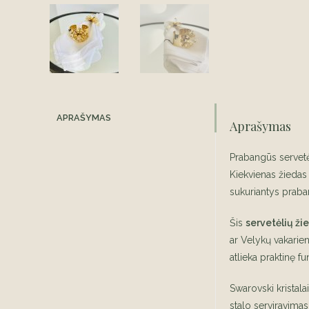
APRAŠYMAS
Aprašymas
Prabangūs servetė
Kiekvienas žiedas
sukuriantys praba
Šis
servetėlių žie
ar Velykų vakarien
atlieka praktinę f
Swarovski kristala
stalo serviravimas