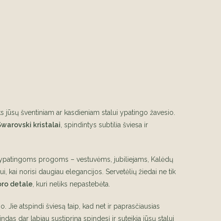
eiks jūsų šventiniam ar kasdieniam stalui ypatingo žavesio.
Swarovski kristalai
, spindintys subtilia šviesa ir
ą ypatingoms progoms – vestuvėms, jubiliejams, Kalėdų
, kai norisi daugiau elegancijos. Servetėlių žiedai ne tik
oro detale
, kuri neliks nepastebėta.
 Jie atspindi šviesą taip, kad net ir paprasčiausias
as dar labiau sustiprina spindesį ir suteikia jūsų stalui