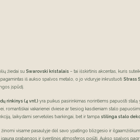
lių žiedai su
Swarovski kristalais
– tai išskirtinis akcentas, kuris sut
 pagamintas iš aukso spalvos metalo, o jo viduryje inkrustuoti
Strass 
ngos įspūdį.
dų rinkinys (4 vnt.)
yra puikus pasirinkimas norintiems papuošti stal
ei, romantiškai vakarienei dviese ar tiesiog kasdieniam stalo papuošimui
unkciją, laikydami servetėles tvarkingai, bet ir tampa
stilinga stalo dek
i žinomi visame pasaulyje dėl savo ypatingo blizgesio ir ilgaamžiškumo.
 įgauna prabangos ir šventinės atmosferos pojūtį. Aukso spalvos pagrind