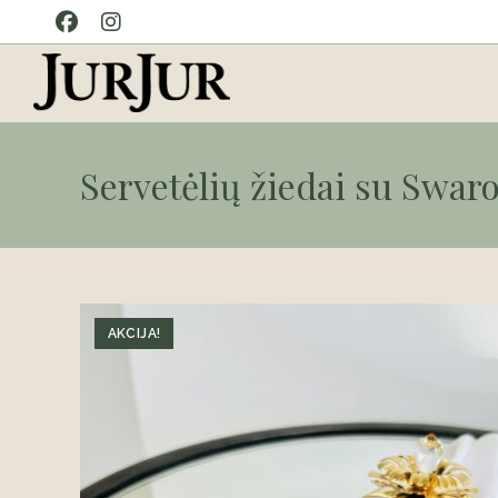
Skip
to
content
Servetėlių žiedai su Swaro
AKCIJA!