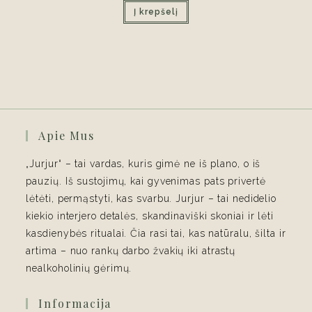
was:
is:
Į krepšelį
€10,00.
€7,00.
Apie Mus
„Jurjur“ – tai vardas, kuris gimė ne iš plano, o iš
pauzių. Iš sustojimų, kai gyvenimas pats privertė
lėtėti, permąstyti, kas svarbu. Jurjur – tai nedidelio
kiekio interjero detalės, skandinaviški skoniai ir lėti
kasdienybės ritualai. Čia rasi tai, kas natūralu, šilta ir
artima – nuo rankų darbo žvakių iki atrastų
nealkoholinių gėrimų.
Informacija