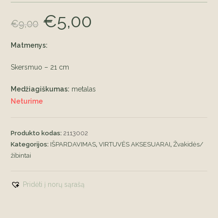
€
5,00
Original
Current
€
9,00
price
price
was:
is:
€9,00.
€5,00.
Matmenys:
Skersmuo – 21 cm
Medžiagiškumas:
metalas
Neturime
Produkto kodas:
2113002
Kategorijos:
IŠPARDAVIMAS
,
VIRTUVĖS AKSESUARAI
,
Žvakidės/
žibintai
Pridėti į norų sąrašą