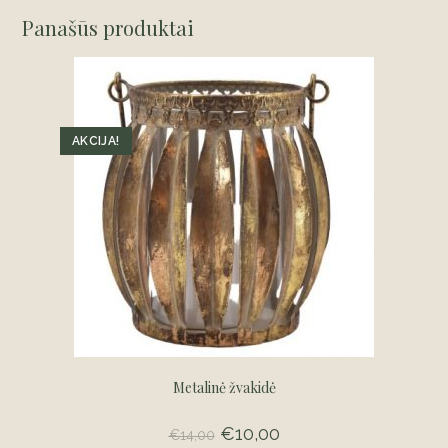
Panašūs produktai
AKCIJA!
Metalinė žvakidė
Original
€
10,00
Current
€
14,00
price
price