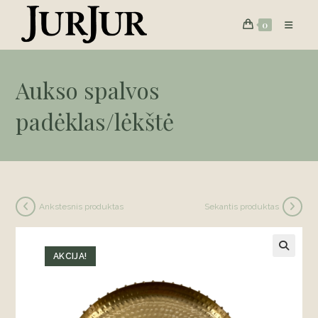
Skip
0
to
content
Aukso spalvos
padėklas/lėkštė
Ankstesnis produktas
Sekantis produktas
AKCIJA!