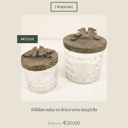
was:
is:
Į krepšelį
€14,00.
€10,00.
AKCIJA!
Stiklinis indas su dekoruotu dangteliu
Original
€
20,00
Current
€
29,00
price
price