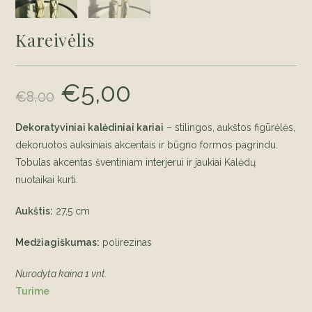
Kareivėlis
€
5,00
Original
Current
€
8,00
price
price
was:
is:
€8,00.
€5,00.
Dekoratyviniai kalėdiniai kariai
– stilingos, aukštos figūrėlės,
dekoruotos auksiniais akcentais ir būgno formos pagrindu.
Tobulas akcentas šventiniam interjerui ir jaukiai Kalėdų
nuotaikai kurti.
Aukštis:
27,5 cm
Medžiagiškumas:
polirezinas
Nurodyta kaina 1 vnt.
Turime