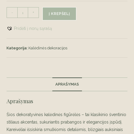
produkto
-
+
Į KREPŠELĮ
kiekis:
Kareivėlis
Pridėti į norų sąrašą
Kategorija:
Kalėdinės dekoracijos
APRAŠYMAS
Aprašymas
Šios dekoratyvinės kalėdinės figūrėlės – tai klasikinio šventinio
stiliaus akcentas, sukuriantis prabangos ir elegancijos įspūdį.
Kareivėliai išsiskiria smulkiomis detalėmis, blizgiais auksiniais