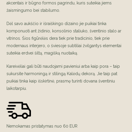
akcentais ir būgno formos pagrindu, kuris suteikia jiems
žaismingumo bei stabilumo.
Dėl savo aukščio ir išraiškingo dizaino jie puikiai tinka
komponuoti ant židinio, konsolinio staliuko, šventinio stalo ar
vitrinos. Šios figūrėlės dera tiek prie tradicinio, tiek prie
modernaus interjero, o šviesoje subtiliai žvilgantys elementai
suteikia erdvei šiltą, magišką nuotaiką.
Kareivėliai gali būti naudojami pavieniui arba kaip pora – taip
sukursite harmoningą ir stilingą Kalėdų dekorą. Jie taip pat
puikiai tinka kaip išskirtinė, prasmę turinti dovana šventiniu
laikotarpiu.
Nemokamas pristatymas nuo 60 EUR