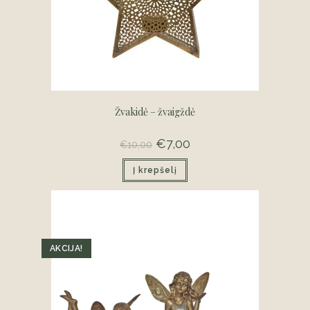
Žvakidė – žvaigždė
Original
€
7,00
Current
€
10,00
price
price
was:
is:
Į krepšelį
€10,00.
€7,00.
AKCIJA!