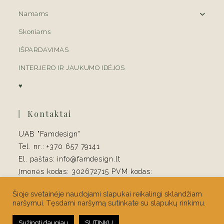
Namams
Skoniams
IŠPARDAVIMAS
INTERJERO IR JAUKUMO IDĖJOS
♥
Kontaktai
UAB "Famdesign"
Tel. nr.: +370 657 79141
El. paštas: info@famdesign.lt
Įmonės kodas: 302672715 PVM kodas:
LT100006415413
Šioje svetainėje naudojami slapukai reikalingi sklandžiam
Banko duomenys: AB Swedbank
naršymui. Tęsdami naršymą sutinkate su slapukų rinkimu.
LT847300010128649159
Sužinoti daugiau
SUTINKU