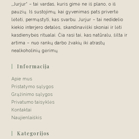
„Jurjur“ – tai vardas, kuris gimė ne iš plano, o iš
pauzių. Iš sustojimų, kai gyvenimas pats privertė
lėtėti, permąstyti, kas svarbu. Jurjur – tai nedidelio
kiekio interjero detalės, skandinaviški skoniai ir lėti
kasdienybės ritualai. Čia rasi tai, kas natūralu, šilta ir
artima – nuo rankų darbo žvakių iki atrastų
nealkoholinių gėrimų.
Informacija
Apie mus
Pristatymo sąlygos
Grąžinimo sąlygos
Privatumo taisyklės
Kontaktai
Naujienlaiškis
Kategorijos