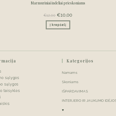
Marmuriniai indeliai prieskoniams
Original
€
10,00
Current
€
12,00
price
price
was:
is:
Į krepšelį
€12,00.
€10,00.
rmacija
Kategorijos
s
Namams
mo sąlygos
Skoniams
mo sąlygos
o taisyklės
IŠPARDAVIMAS
i
INTERJERO IR JAUKUMO IDĖJO
aiškis
♥