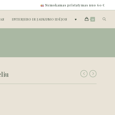
Nemokamas pristatymas nuo 60 €
Toggle
AS
INTERJERO IR JAUKUMO IDĖJOS
♥
0
website
search
eliu