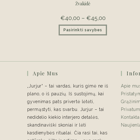
Žvakidė
€
40,00
–
€
45,00
Price
range:
€40,00
This
Pasirinkti savybes
through
product
€45,00
has
multiple
variants.
The
options
may
be
chosen
on
Apie Mus
Info
the
product
page
„Jurjur“ – tai vardas, kuris gimė ne iš
Apie mu
plano, o iš pauzių. Iš sustojimų, kai
Pristaty
gyvenimas pats privertė lėtėti,
Grąžini
permąstyti, kas svarbu. Jurjur – tai
Privatum
nedidelio kiekio interjero detalės,
Kontakta
skandinaviški skoniai ir lėti
Naujienl
kasdienybės ritualai. Čia rasi tai, kas