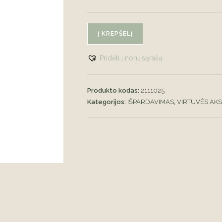
produkto
Į KREPŠELĮ
kiekis:
Stiklinis
Pridėti į norų sąrašą
indas
su
dangteliu
Produkto kodas:
2111025
Kategorijos:
IŠPARDAVIMAS
,
VIRTUVĖS AK