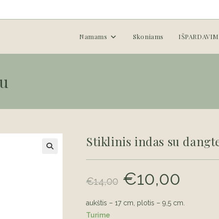
Namams
Skoniams
IŠPARDAVIM
iu
Stiklinis indas su dangt
€
10,00
Original
Current
€
14,00
price
price
was:
is:
€14,00.
€10,00.
aukštis – 17 cm, plotis – 9,5 cm.
Turime