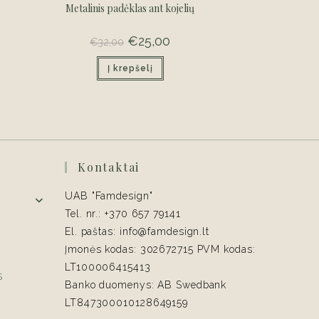
Metalinis padėklas ant kojelių
Original
€
25,00
Current
€
32,00
price
price
was:
is:
Į krepšelį
€32,00.
€25,00.
Kontaktai
UAB "Famdesign"
Tel. nr.: +370 657 79141
El. paštas: info@famdesign.lt
Įmonės kodas: 302672715 PVM kodas:
LT100006415413
S
Banko duomenys: AB Swedbank
LT847300010128649159