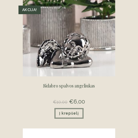
AKCIJA!
Sidabro spalvos angeliukas
Original
€
6,00
Current
€
10,00
price
price
was:
is:
Į krepšelį
€10,00.
€6,00.