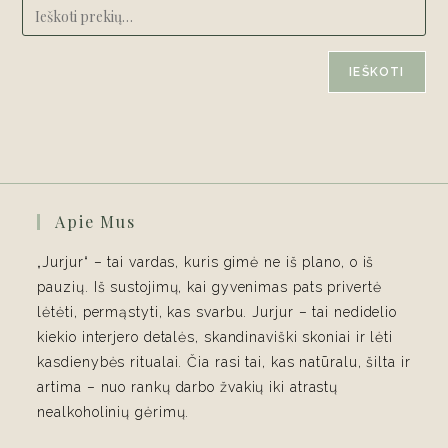
IEŠKOTI
Apie Mus
„Jurjur“ – tai vardas, kuris gimė ne iš plano, o iš
pauzių. Iš sustojimų, kai gyvenimas pats privertė
lėtėti, permąstyti, kas svarbu. Jurjur – tai nedidelio
kiekio interjero detalės, skandinaviški skoniai ir lėti
kasdienybės ritualai. Čia rasi tai, kas natūralu, šilta ir
artima – nuo rankų darbo žvakių iki atrastų
nealkoholinių gėrimų.