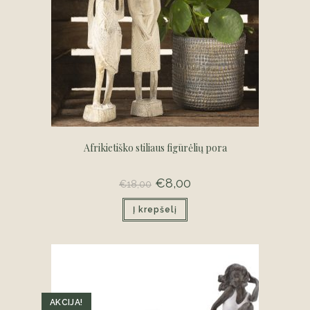
Afrikietiško stiliaus figūrėlių pora
Original
€
8,00
Current
€
18,00
price
price
was:
is:
Į krepšelį
€18,00.
€8,00.
AKCIJA!