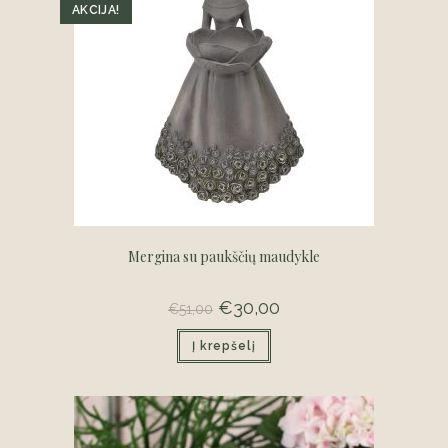
AKCIJA!
Mergina su paukščių maudykle
Original
€
30,00
Current
€
51,00
price
price
was:
is:
Į krepšelį
€51,00.
€30,00.