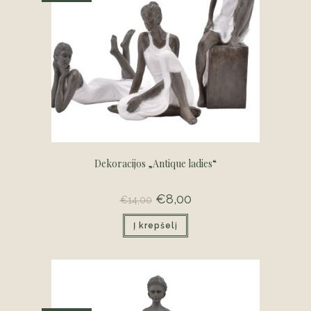
Dekoracijos „Antique ladies“
Original
€
8,00
Current
€
14,00
price
price
was:
is:
Į krepšelį
€14,00.
€8,00.