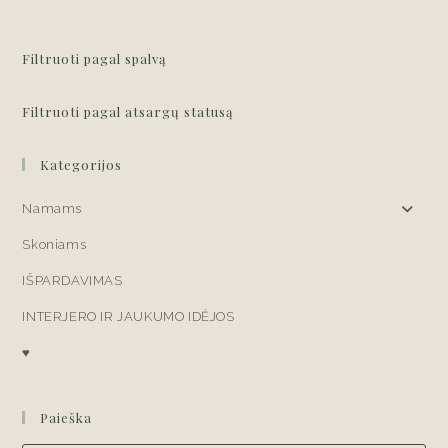
variants.
The
options
may
Filtruoti pagal spalvą
be
chosen
on
the
Filtruoti pagal atsargų statusą
product
page
Kategorijos
Namams
Skoniams
IŠPARDAVIMAS
INTERJERO IR JAUKUMO IDĖJOS
♥
Paieška