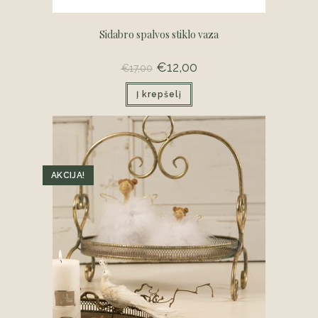
Sidabro spalvos stiklo vaza
Original
€
12,00
Current
€
17,00
price
price
was:
is:
Į krepšelį
€17,00.
€12,00.
AKCIJA!