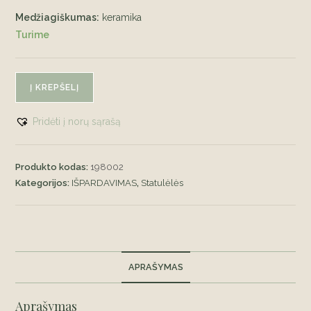
Medžiagiškumas:
keramika
Turime
produkto
Į KREPŠELĮ
kiekis:
Sidabro
Pridėti į norų sąrašą
spalvos
angeliukas
Produkto kodas:
198002
Kategorijos:
IŠPARDAVIMAS
,
Statulėlės
APRAŠYMAS
Aprašymas