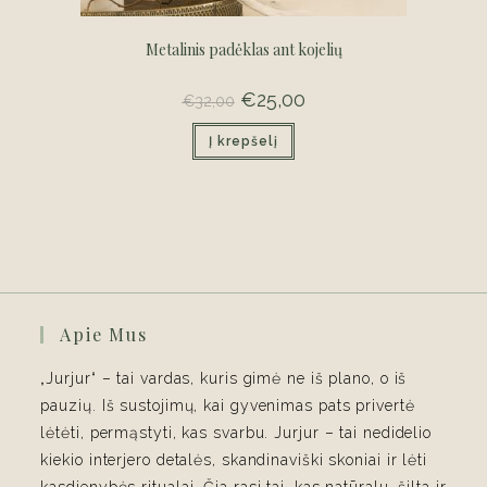
Metalinis padėklas ant kojelių
Original
€
25,00
Current
€
32,00
price
price
was:
is:
Į krepšelį
€32,00.
€25,00.
Apie Mus
„Jurjur“ – tai vardas, kuris gimė ne iš plano, o iš
pauzių. Iš sustojimų, kai gyvenimas pats privertė
lėtėti, permąstyti, kas svarbu. Jurjur – tai nedidelio
kiekio interjero detalės, skandinaviški skoniai ir lėti