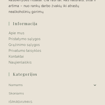
kasdienybės ritualai. Čia rasi tai, kas natūralu, šilta ir
artima – nuo rankų darbo žvakių iki atrastų
nealkoholinių gėrimų.
Informacija
Apie mus
Pristatymo sąlygos
Grąžinimo sąlygos
Privatumo taisyklės
Kontaktai
Naujienlaiškis
Kategorijos
Namams
Skoniams
IŠPARDAVIMAS