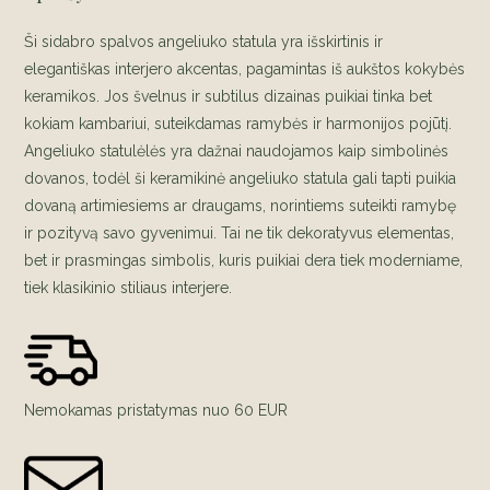
Ši
sidabro spalvos angeliuko statula
yra išskirtinis ir
elegantiškas interjero akcentas, pagamintas iš aukštos kokybės
keramikos. Jos švelnus ir subtilus dizainas puikiai tinka bet
kokiam kambariui, suteikdamas ramybės ir harmonijos pojūtį.
Angeliuko statulėlės
yra dažnai naudojamos kaip simbolinės
dovanos, todėl ši keramikinė
angeliuko statula
gali tapti puikia
dovaną artimiesiems ar draugams, norintiems suteikti ramybę
ir pozityvą savo gyvenimui. Tai ne tik dekoratyvus elementas,
bet ir prasmingas simbolis, kuris puikiai dera tiek moderniame,
tiek klasikinio stiliaus interjere.
Nemokamas pristatymas nuo 60 EUR