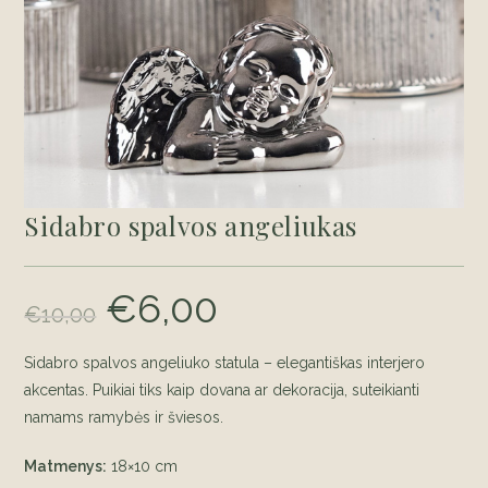
Sidabro spalvos angeliukas
€
6,00
Original
Current
€
10,00
price
price
was:
is:
€10,00.
€6,00.
Sidabro spalvos angeliuko statula
– elegantiškas interjero
akcentas. Puikiai tiks kaip dovana ar dekoracija, suteikianti
namams ramybės ir šviesos.
Matmenys:
18×10 cm