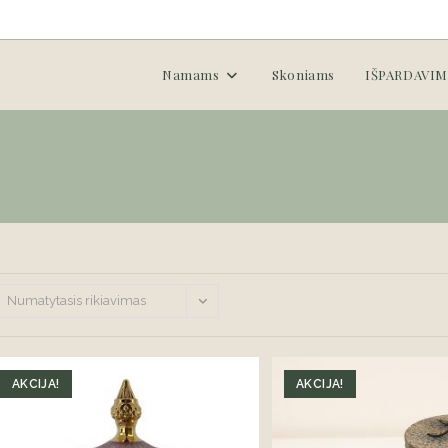
Namams
Skoniams
IŠPARDAVIM
Numatytasis rikiavimas
AKCIJA!
AKCIJA!