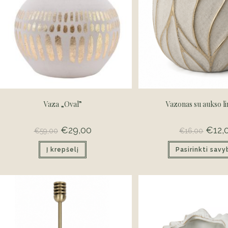
Vaza „Oval”
Vazonas su aukso li
Original
€
29,00
Current
Origina
€
12,
€
59,00
€
16,00
price
price
price
was:
is:
was:
Į krepšelį
€59,00.
€29,00.
Pasirinkti sav
€16,00