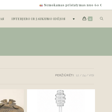
Nemokamas pristatymas nuo 60 €
Toggle
AS
INTERJERO IR JAUKUMO IDĖJOS
♥
0
website
search
PERŽIŪRĖTI:
12
24
VISI