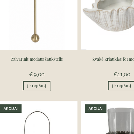
Žalvarinis medaus šaukštelis
Žvakė kriauklės formo
€
9,00
€
11,00
Į krepšelį
Į krepšelį
AKCIJA!
AKCIJA!