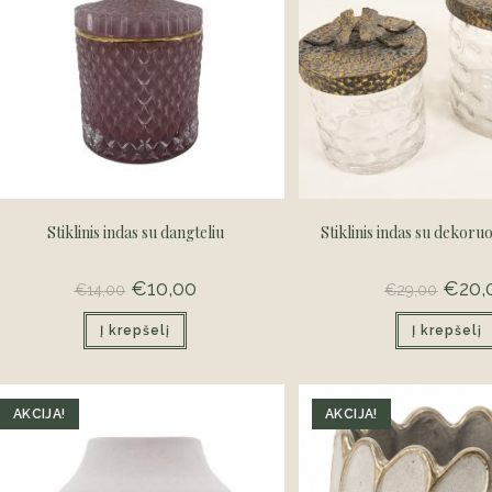
Stiklinis indas su dangteliu
Stiklinis indas su dekoru
Original
€
10,00
Current
Origina
€
20,
€
14,00
€
29,00
price
price
price
was:
is:
was:
Į krepšelį
€14,00.
€10,00.
Į krepšelį
€29,00
AKCIJA!
AKCIJA!