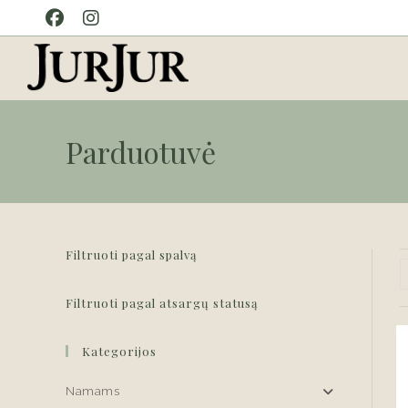
Skip
to
content
Parduotuvė
Filtruoti pagal spalvą
Filtruoti pagal atsargų statusą
Kategorijos
Namams