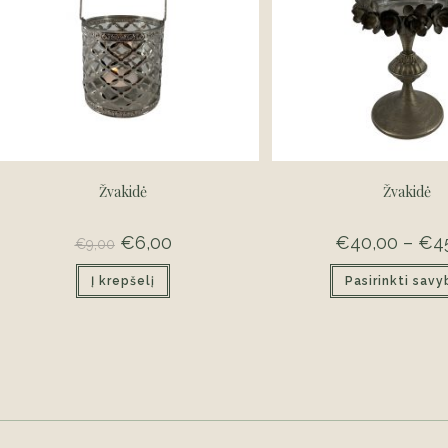
Žvakidė
Žvakidė
Original
€
6,00
Current
€
40,00
–
€
4
€
9,00
price
price
was:
is:
Į krepšelį
€9,00.
€6,00.
Pasirinkti sav