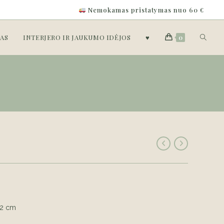
Nemokamas pristatymas nuo 60 €
Toggle
AS
INTERJERO IR JAUKUMO IDĖJOS
♥
0
website
search
22 cm