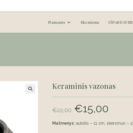
Namams
Skoniams
IŠPARDAVIM
Keraminis vazonas
€
15,00
Original
Current
€
22,00
price
price
was:
is:
€22,00.
€15,00.
Matmenys:
aukštis – 11 cm, skersmuo – 