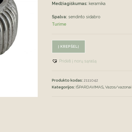
Medžiagiškumas:
keramika
Spalva:
sendinto sidabro
Turime
produkto
Į KREPŠELĮ
kiekis:
Keraminis
Pridėti į norų sąrašą
vazonas
Produkto kodas:
2111042
Kategorijos:
IŠPARDAVIMAS
,
Vazos/vazonai