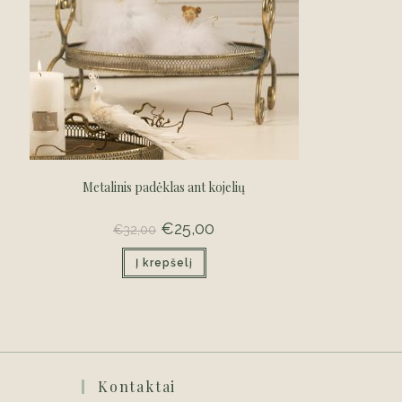
Metalinis padėklas ant kojelių
Original
€
25,00
Current
€
32,00
price
price
was:
is:
Į krepšelį
€32,00.
€25,00.
Kontaktai